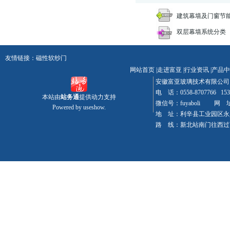
建筑幕墙及门窗节
双层幕墙系统分类
友情链接：
磁性软纱门
网站首页
|
走进富亚
|
行业资讯
|
产品中
安徽富亚玻璃技术有限
电 话：0558-8707766 15
本站由
站务通
提供动力支持
微信号：fuyaboli 网 址：w
Powered by
useshow.
地 址：利辛县工业园区永
路 线：新北站南门往西过