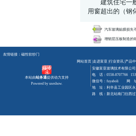
建筑住宅一般设
用窗超出的（
钢
汽车玻璃贴膜损失
增韧层压板制造的
友情链接：
磁性软纱门
网站首页
|
走进富亚
|
行业资讯
|
产品中
安徽富亚玻璃技术有限
电 话：0558-8707766 15
本站由
站务通
提供动力支持
微信号：fuyaboli 网 址：w
Powered by
useshow.
地 址：利辛县工业园区永
路 线：新北站南门往西过